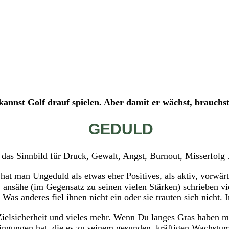
rage nach Schwächen (in Gegensatz zu Ihren Stärken) gern
U
kannst Golf drauf spielen. Aber damit er wächst, brauchs
GEDULD
el das Sinnbild für Druck, Gewalt, Angst, Burnout, Misserfol
) hat man Ungeduld als etwas eher Positives, als aktiv, vorwär
sähe (im Gegensatz zu seinen vielen Stärken) schrieben viel
as anderes fiel ihnen nicht ein oder sie trauten sich nicht.
, Zielsicherheit und vieles mehr. Wenn Du langes Gras haben 
dingungen hat, die es zu seinem gesunden, kräftigen Wachst