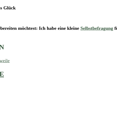
es Glück
rbereiten möchtest: Ich habe eine kleine
Selbstbefragung
f
N
E