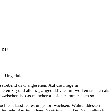
ng
eduld
. Weil ihnen nichts anderes einfiel oder weil […]
t DU
g … Ungeduld.
tsstrebend usw. angesehen. Auf die Frage in
e einzig und allein: „Ungeduld“. Damit wollten sie sich als
 Inzwischen ist das mancherorts sicher immer noch so.
möchtest, lässt Du es ungestört wachsen. Währenddessen
um braucht. Am Ende hast Du
sicher
, was Du Dir gewünscht