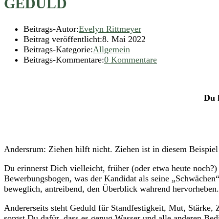
GEDULD
Beitrags-Autor:
Evelyn Rittmeyer
Beitrag veröffentlicht:
8. Mai 2022
Beitrags-Kategorie:
Allgemein
Beitrags-Kommentare:
0 Kommentare
In Bewerbungsbogen schrieben Kandidaten früher auf die F
Du 
Andersrum: Ziehen hilft nicht. Ziehen ist in diesem Beispi
Du erinnerst Dich vielleicht, früher (oder etwa heute noch?
Bewerbungsbogen, was der Kandidat als seine „Schwächen“ an
beweglich, antreibend, den Überblick wahrend hervorheben. W
Andererseits steht Geduld für Standfestigkeit, Mut, Stärke
sorgst Du dafür, dass es genug Wasser und alle anderen Be